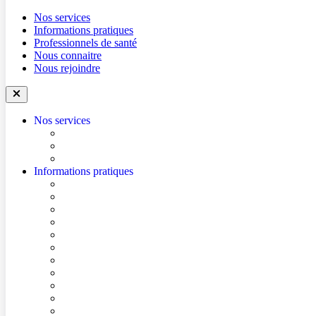
Nos services
Informations pratiques
Professionnels de santé
Nous connaitre
Nous rejoindre
Nos services
Trouver un médecin
Trouver un service
Urgences
Informations pratiques
Accéder à l’hôpital
Accès parkings
Se repérer dans l’hôpital
Conditions de visite
Mes démarches en ligne
Je prépare mon intervention chirurgicale
Je prépare mon hospitalisation
Je prépare ma consultation
Mes documents d’information
Je paie mes factures
Foire aux questions