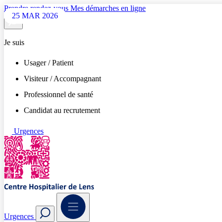
Prendre rendez-vous
Mes démarches en ligne
05 MAI 2026
05 MAI 2026
30 AVR 2026
27 AVR 2026
27 AVR 2026
15 AVR 2026
03 AVR 2026
02 AVR 2026
02 AVR 2026
30 MAR 2026
26 MAR 2026
25 MAR 2026
Je suis
Usager / Patient
Visiteur / Accompagnant
Professionnel de santé
Candidat au recrutement
Urgences
Urgences