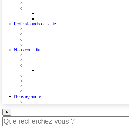
Cultes
Faire entendre ma voix
Mes droits
Votre avis compte !
Professionnels de santé
Professionnels de santé de ville (sécurisé)
Internes et externes
La démarche Ville-Hôpital
Les podcasts Ville-Hôpital
Nous connaitre
Les Hôpitaux Publics de l’Artois
Le Centre Hospitalier de Lens
Le Nouvel Hôpital Métropolitain de l’Artois
FAQ – Le Nouvel Hôpital Métropolitain de l’Artois (
Actualités
Agenda
Qualité et sécurité des soins
La Maison des Usagers de Lens
Nous rejoindre
Nous rejoindre