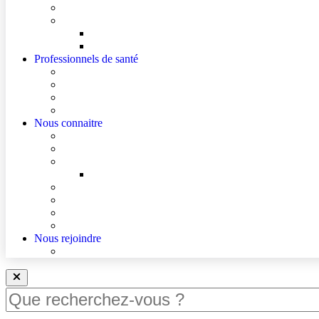
Cultes
Faire entendre ma voix
Mes droits
Votre avis compte !
Professionnels de santé
Professionnels de santé de ville (sécurisé)
Internes et externes
La démarche Ville-Hôpital
Les podcasts Ville-Hôpital
Nous connaitre
Les Hôpitaux Publics de l’Artois
Le Centre Hospitalier de Lens
Le Nouvel Hôpital Métropolitain de l’Artois
FAQ – Le Nouvel Hôpital Métropolitain de l’Artois (
Actualités
Agenda
Qualité et sécurité des soins
La Maison des Usagers de Lens
Nous rejoindre
Nous rejoindre