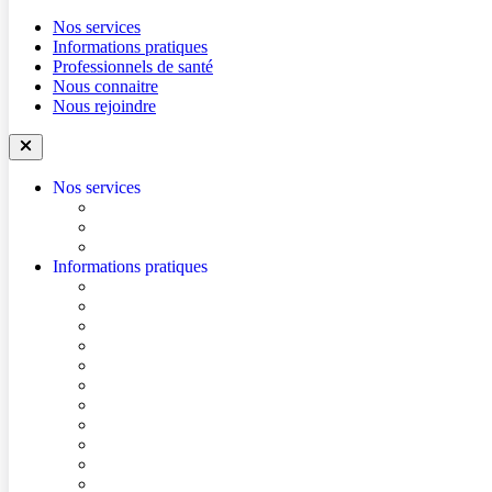
Nos services
Informations pratiques
Professionnels de santé
Nous connaitre
Nous rejoindre
Nos services
Trouver un médecin
Trouver un service
Urgences
Informations pratiques
Accéder à l’hôpital
Accès parkings
Se repérer dans l’hôpital
Conditions de visite
Mes démarches en ligne
Je prépare mon intervention chirurgicale
Je prépare mon hospitalisation
Je prépare ma consultation
Mes documents d’information
Je paie mes factures
Foire aux questions