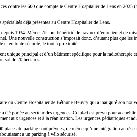
ces contre les 600 que compte le Centre Hospitalier de Lens en 2025 (hor
s spécialités déjà présentes au Centre Hospitalier de Lens.
e depuis 1934. Même s’ils ont bénéficié de travaux d’entretien et de mis
nel. Une nouvelle construction s’imposait donc, d’autant plus que les ind
 et en toute sécurité, le tout à proximité.
nt unique principal et d’un bâtiment spécifique pour la radiothérapie et
 au sol de 20 hectares.
taire du Centre Hospitalier de Béthune Beuvry qui a inauguré son nouv
e a été portée au secteur des urgences. Celui-ci est prévu pour accueillir
ctement aux urgences et à la réanimation. Les urgences pédiatriques et a
 places de parking sont prévues, de même qu’une intégration au réseau u
outissant à un parking à vélo sécurisé.