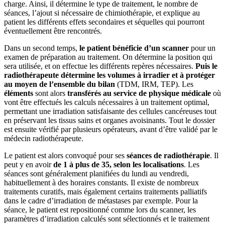
charge. Ainsi, il détermine le type de traitement, le nombre de
séances, l’ajout si nécessaire de chimiothérapie, et explique au
patient les différents effets secondaires et séquelles qui pourront
éventuellement être rencontrés.
Dans un second temps,
le patient bénéficie d’un scanner
pour un
examen de préparation au traitement. On détermine la position qui
sera utilisée, et on effectue les différents repères nécessaires.
Puis le
radiothérapeute détermine les volumes à irradier et à protéger
au moyen de l’ensemble du bilan
(TDM, IRM, TEP). Les
éléments
sont alors
transférés au service de physique médicale
où
vont être effectués les calculs nécessaires à un traitement optimal,
permettant une irradiation satisfaisante des cellules cancéreuses tout
en préservant les tissus sains et organes avoisinants. Tout le dossier
est ensuite vérifié par plusieurs opérateurs, avant d’être validé par le
médecin radiothérapeute.
Le patient est alors convoqué pour ses
séances de radiothérapie
. Il
peut y en avoir
de 1 à plus de 35, selon les localisations
. Les
séances sont généralement planifiées du lundi au vendredi,
habituellement à des horaires constants. Il existe de nombreux
traitements curatifs, mais également certains traitements palliatifs
dans le cadre d’irradiation de métastases par exemple. Pour la
séance, le patient est repositionné comme lors du scanner, les
paramètres d’irradiation calculés sont sélectionnés et le traitement