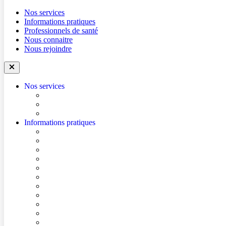
Nos services
Informations pratiques
Professionnels de santé
Nous connaitre
Nous rejoindre
Nos services
Trouver un médecin
Trouver un service
Urgences
Informations pratiques
Accéder à l’hôpital
Accès parkings
Se repérer dans l’hôpital
Conditions de visite
Mes démarches en ligne
Je prépare mon intervention chirurgicale
Je prépare mon hospitalisation
Je prépare ma consultation
Mes documents d’information
Je paie mes factures
Foire aux questions