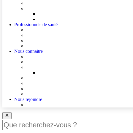
Cultes
Faire entendre ma voix
Mes droits
Votre avis compte !
Professionnels de santé
Professionnels de santé de ville (sécurisé)
Internes et externes
La démarche Ville-Hôpital
Les podcasts Ville-Hôpital
Nous connaitre
Les Hôpitaux Publics de l’Artois
Le Centre Hospitalier de Lens
Le Nouvel Hôpital Métropolitain de l’Artois
FAQ – Le Nouvel Hôpital Métropolitain de l’Artois (
Actualités
Agenda
Qualité et sécurité des soins
La Maison des Usagers de Lens
Nous rejoindre
Nous rejoindre