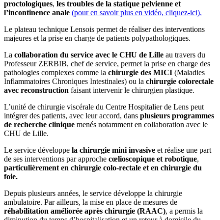
proctologiques
,
les troubles de la statique pelvienne et
l’incontinence anale
(pour en savoir plus en vidéo, cliquez-ici).
Le plateau technique Lensois
permet de réaliser des interventions
majeures et la prise en charge de patients polypathologiques.
La
collaboration du service avec le CHU de Lille
au travers du
Professeur ZERBIB, chef de service, permet la prise en charge des
pathologies complexes comme la
chirurgie des MICI
(Maladies
Inflammatoires Chroniques Intestinales) ou la
chirurgie colorectale
avec reconstruction
faisant intervenir le chirurgien plastique.
L’unité de chirurgie viscérale du Centre Hospitalier de Lens peut
intégrer des patients, avec leur accord, dans
plusieurs programmes
de recherche clinique
menés notamment en collaboration avec le
CHU de Lille.
Le service développe
la chirurgie mini invasive
et réalise une part
de ses interventions par approche
cœlioscopique et robotique
,
particulièrement en chirurgie colo-rectale et en chirurgie du
foie.
Depuis plusieurs années, le service développe la chirurgie
ambulatoire. Par ailleurs, la mise en place de mesures de
réhabilitation améliorée après chirurgie (RAAC)
, a permis la
diminution du temps d’hospitalisation et un retour à domicile du