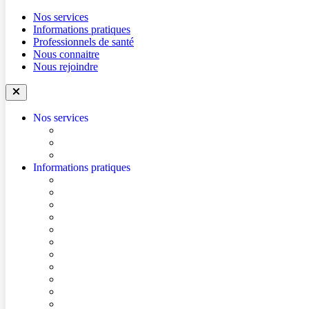
Nos services
Informations pratiques
Professionnels de santé
Nous connaitre
Nous rejoindre
Nos services
Trouver un médecin
Trouver un service
Urgences
Informations pratiques
Accéder à l’hôpital
Accès parkings
Se repérer dans l’hôpital
Conditions de visite
Mes démarches en ligne
Je prépare mon intervention chirurgicale
Je prépare mon hospitalisation
Je prépare ma consultation
Mes documents d’information
Je paie mes factures
Foire aux questions