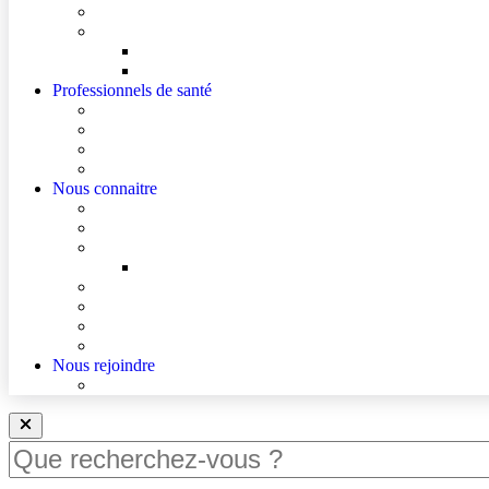
Cultes
Faire entendre ma voix
Mes droits
Votre avis compte !
Professionnels de santé
Professionnels de santé de ville (sécurisé)
Internes et externes
La démarche Ville-Hôpital
Les podcasts Ville-Hôpital
Nous connaitre
Les Hôpitaux Publics de l’Artois
Le Centre Hospitalier de Lens
Le Nouvel Hôpital Métropolitain de l’Artois
FAQ – Le Nouvel Hôpital Métropolitain de l’Artois (
Actualités
Agenda
Qualité et sécurité des soins
La Maison des Usagers de Lens
Nous rejoindre
Nous rejoindre