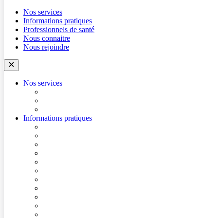
Nos services
Informations pratiques
Professionnels de santé
Nous connaitre
Nous rejoindre
Nos services
Trouver un médecin
Trouver un service
Urgences
Informations pratiques
Accéder à l’hôpital
Accès parkings
Se repérer dans l’hôpital
Conditions de visite
Mes démarches en ligne
Je prépare mon intervention chirurgicale
Je prépare mon hospitalisation
Je prépare ma consultation
Mes documents d’information
Je paie mes factures
Foire aux questions