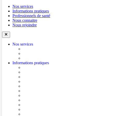
Nos services
Informations pratiques
Professionnels de santé
Nous connaitre
Nous rejoindre
Nos services
Trouver un médecin
Trouver un service
Urgences
Informations pratiques
Accéder à l’hôpital
Accès parkings
Se repérer dans l’hôpital
Conditions de visite
Mes démarches en ligne
Je prépare mon intervention chirurgicale
Je prépare mon hospitalisation
Je prépare ma consultation
Mes documents d’information
Je paie mes factures
Foire aux questions