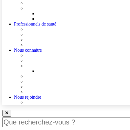
Cultes
Faire entendre ma voix
Mes droits
Votre avis compte !
Professionnels de santé
Professionnels de santé de ville (sécurisé)
Internes et externes
La démarche Ville-Hôpital
Les podcasts Ville-Hôpital
Nous connaitre
Les Hôpitaux Publics de l’Artois
Le Centre Hospitalier de Lens
Le Nouvel Hôpital Métropolitain de l’Artois
FAQ – Le Nouvel Hôpital Métropolitain de l’Artois (
Actualités
Agenda
Qualité et sécurité des soins
La Maison des Usagers de Lens
Nous rejoindre
Nous rejoindre