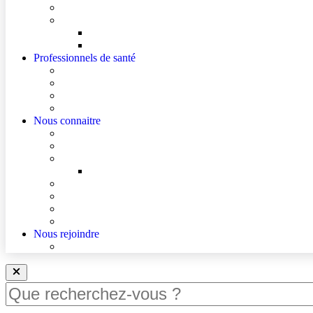
Cultes
Faire entendre ma voix
Mes droits
Votre avis compte !
Professionnels de santé
Professionnels de santé de ville (sécurisé)
Internes et externes
La démarche Ville-Hôpital
Les podcasts Ville-Hôpital
Nous connaitre
Les Hôpitaux Publics de l’Artois
Le Centre Hospitalier de Lens
Le Nouvel Hôpital Métropolitain de l’Artois
FAQ – Le Nouvel Hôpital Métropolitain de l’Artois (
Actualités
Agenda
Qualité et sécurité des soins
La Maison des Usagers de Lens
Nous rejoindre
Nous rejoindre