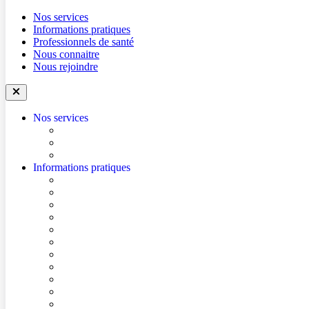
Nos services
Informations pratiques
Professionnels de santé
Nous connaitre
Nous rejoindre
Nos services
Trouver un médecin
Trouver un service
Urgences
Informations pratiques
Accéder à l’hôpital
Accès parkings
Se repérer dans l’hôpital
Conditions de visite
Mes démarches en ligne
Je prépare mon intervention chirurgicale
Je prépare mon hospitalisation
Je prépare ma consultation
Mes documents d’information
Je paie mes factures
Foire aux questions