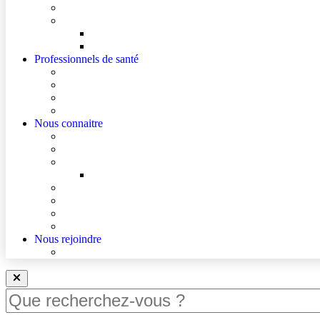
Cultes
Faire entendre ma voix
Mes droits
Votre avis compte !
Professionnels de santé
Professionnels de santé de ville (sécurisé)
Internes et externes
La démarche Ville-Hôpital
Les podcasts Ville-Hôpital
Nous connaitre
Les Hôpitaux Publics de l’Artois
Le Centre Hospitalier de Lens
Le Nouvel Hôpital Métropolitain de l’Artois
FAQ – Le Nouvel Hôpital Métropolitain de l’Artois (
Actualités
Agenda
Qualité et sécurité des soins
La Maison des Usagers de Lens
Nous rejoindre
Nous rejoindre