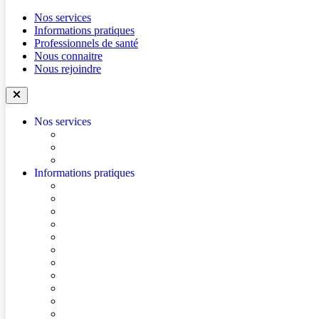
Nos services
Informations pratiques
Professionnels de santé
Nous connaitre
Nous rejoindre
Nos services
Trouver un médecin
Trouver un service
Urgences
Informations pratiques
Accéder à l’hôpital
Accès parkings
Se repérer dans l’hôpital
Conditions de visite
Mes démarches en ligne
Je prépare mon intervention chirurgicale
Je prépare mon hospitalisation
Je prépare ma consultation
Mes documents d’information
Je paie mes factures
Foire aux questions