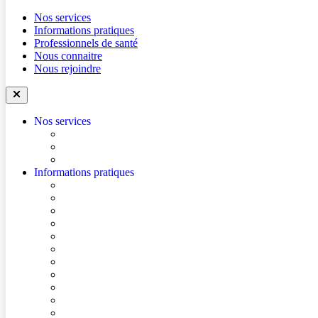
Nos services
Informations pratiques
Professionnels de santé
Nous connaitre
Nous rejoindre
Nos services
Trouver un médecin
Trouver un service
Urgences
Informations pratiques
Accéder à l’hôpital
Accès parkings
Se repérer dans l’hôpital
Conditions de visite
Mes démarches en ligne
Je prépare mon intervention chirurgicale
Je prépare mon hospitalisation
Je prépare ma consultation
Mes documents d’information
Je paie mes factures
Foire aux questions