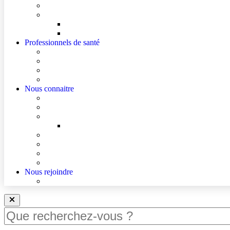
Cultes
Faire entendre ma voix
Mes droits
Votre avis compte !
Professionnels de santé
Professionnels de santé de ville (sécurisé)
Internes et externes
La démarche Ville-Hôpital
Les podcasts Ville-Hôpital
Nous connaitre
Les Hôpitaux Publics de l’Artois
Le Centre Hospitalier de Lens
Le Nouvel Hôpital Métropolitain de l’Artois
FAQ – Le Nouvel Hôpital Métropolitain de l’Artois (
Actualités
Agenda
Qualité et sécurité des soins
La Maison des Usagers de Lens
Nous rejoindre
Nous rejoindre