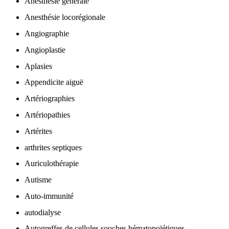
Anesthésie générale
Anesthésie locorégionale
Angiographie
Angioplastie
Aplasies
Appendicite aiguë
Artériographies
Artériopathies
Artérites
arthrites septiques
Auriculothérapie
Autisme
Auto-immunité
autodialyse
Autogreffes de cellules souches hématopoïétiques